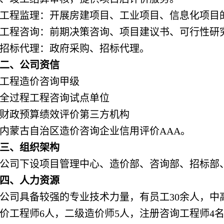
工程监理：开展房建项目、工业项目、信息化项目
工程咨询：前期决策咨询、项目建议书、可行性研
招标代理：政府采购、招标代理。
二、公司资信
工程造价咨询甲级
全过程工程咨询试点单位
财政预算绩效评价第三方机构
内蒙古自治区造价咨询企业信用评价AAA。
三、组织架构
公司下设项目管理中心、造价部、咨询部、招标部
四、人力资源
公司具备较强的专业技术力量，有员工30余人，中
价工程师6人，二级造价师5人，注册咨询工程师4名