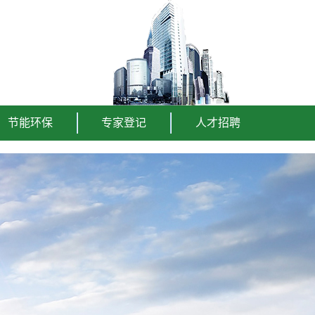
节能环保
专家登记
人才招聘