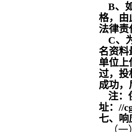
B
、
格，由
法律责
C
、
名资料
单位上
过，投
成功，
注：
址：//
七、响
（一