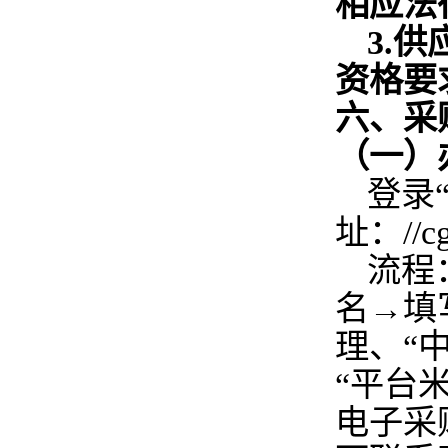
相应法
3.
供
资格要
六、采
（一）
登录
址：//c
流程
名→填
理、“
“平台
电子采