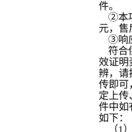
件。
②本
元，售
③响
符合
效证明
辨，请
传即可
定上传
件中如
如下：
（1