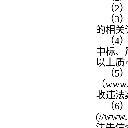
（2
（3
的相关
（4
中标、
以上质
（5
（www
收违法
（6
(//ww
法失信