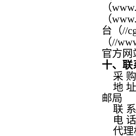
（www
（www
台（//
（//ww
官方网站
十、联
采 
地 
邮局
联 
电 话
代理