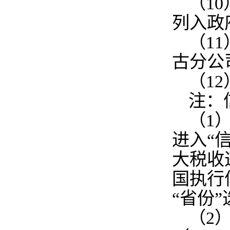
（10
列入政
（1
古分公
（1
注：
（1）
进入“
大税收
国执行
“省份
（2