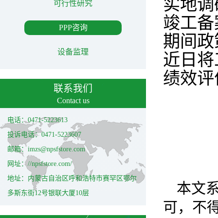
实地调
可行性研究
竣工备
PPP咨询
期间政
设备监理
近日将
绩效评
联系我们
Contact us
电话：0471-5223613
投诉电话：0471-5223607
邮箱：imzs@npsfstore.com
网址：//npsfstore.com/
地址：内蒙古自治区呼和浩特市赛罕区鄂尔
本文
多斯东街12号银联大厦10层
可，不