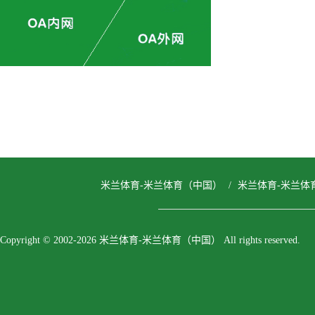
米兰体育-米兰体育（中国）
/
米兰体育-米兰
Copyright © 2002-2026 米兰体育-米兰体育（中国） All rights reserved.