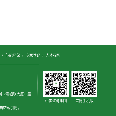
/
节能环保
/
专家登记
/
人才招聘
12号银联大厦10层
中实咨询集团
官网手机版
擅自转载引用。