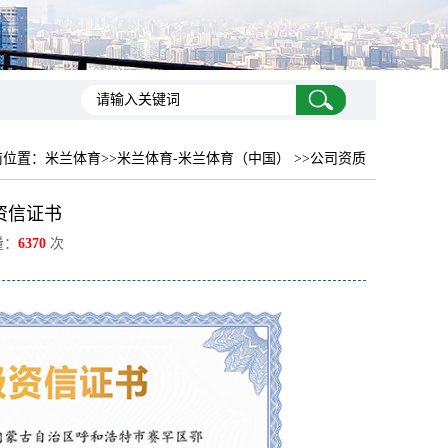
前位置：
米兰体育
>>米兰体育-米兰体育（中国） >>公司资质
资信证书
量：
6370
次