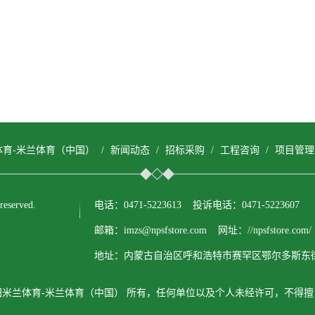
体育-米兰体育（中国）
/
新闻动态
/
招标采购
/
工程咨询
/
项目管理
served.
电话：0471-5223613 投诉电话：0471-5223607
邮箱：imzs@npsfstore.com 网址：//npsfstore.com/
地址：内蒙古自治区呼和浩特市赛罕区鄂尔多斯东街
米兰体育-米兰体育（中国） 所有，任何单位以及个人未经许可，不得