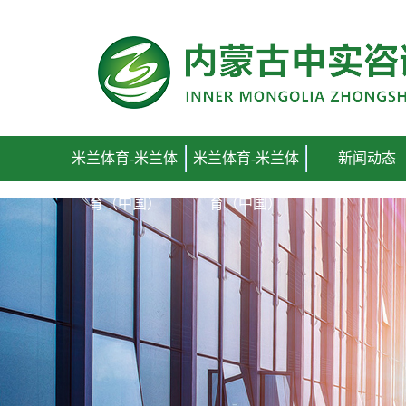
米兰体育
米兰体育-米兰体
米兰体育-米兰体
新闻动态
育（中国）
育（中国）