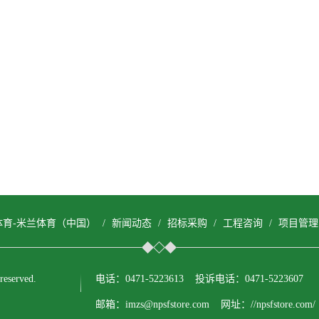
体育-米兰体育（中国）
/
新闻动态
/
招标采购
/
工程咨询
/
项目管理
served.
电话：0471-5223613 投诉电话：0471-5223607
邮箱：imzs@npsfstore.com 网址：//npsfstore.com/