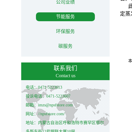
公司业绩
定蒸
节能服务
环保服务
碳服务
联系我们
Contact us
电话：0471-5223613
投诉电话：0471-5223607
邮箱：imzs@npsfstore.com
网址：//npsfstore.com/
地址：内蒙古自治区呼和浩特市赛罕区鄂尔
多斯东街12号银联大厦10层