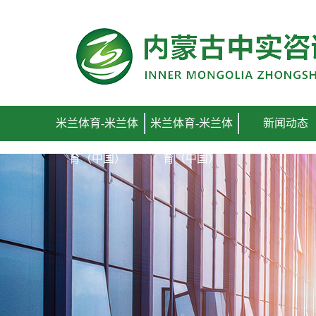
米兰体育
米兰体育-米兰体
米兰体育-米兰体
新闻动态
育（中国）
育（中国）