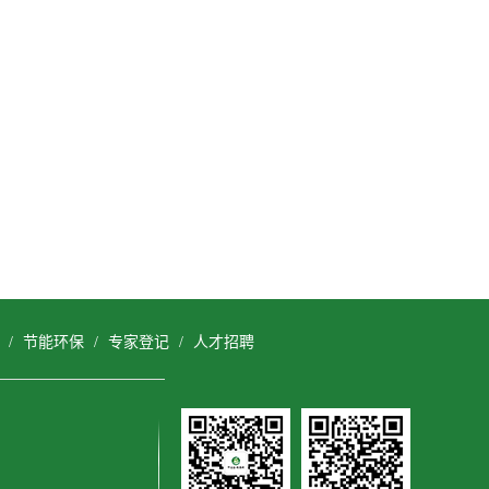
/
节能环保
/
专家登记
/
人才招聘