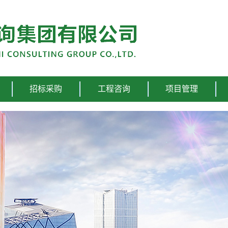
招标采购
工程咨询
项目管理